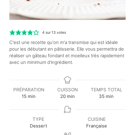
4
sur
13
votes
C'est une recette qu'on m'a transmise qui est idéale
pour les débutant en pâtisserie. Elle vous permettra de
réaliser un gâteau fondant et moelleux très rapidement
avec un minimum d'ingrédient.
PRÉPARATION
CUISSON
TEMPS TOTAL
m
m
m
15
min
20
min
35
min
i
i
i
n
n
n
u
u
u
TYPE
CUISINE
t
t
t
Dessert
Française
e
e
e