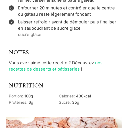
farine. Verser ensuite la pâte à gâteau
Enfourner 20 minutes et contrôler que le centre
du gâteau reste légèrement fondant
Laisser refroidir avant de démouler puis finaliser
en saupoudrant de sucre glace
sucre glace
NOTES
Vous avez aimé cette recette ? Découvrez
nos
recettes de desserts et pâtisseries
!
NUTRITION
Portion:
100
g
Calories:
430
kcal
Protéines:
6
g
Sucre:
35
g