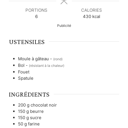
s
s
s
PORTIONS
CALORIES
6
430
kcal
Publicité
USTENSILES
Moule à gâteau -
(rond)
Bol -
(résistant à la chaleur)
Fouet
Spatule
INGRÉDIENTS
200
g
chocolat noir
150
g
beurre
150
g
sucre
50
g
farine