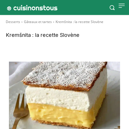
Desserts
Gâteaux et tartes
Kremšnita : la recette Slovène
Kremšnita : la recette Slovène