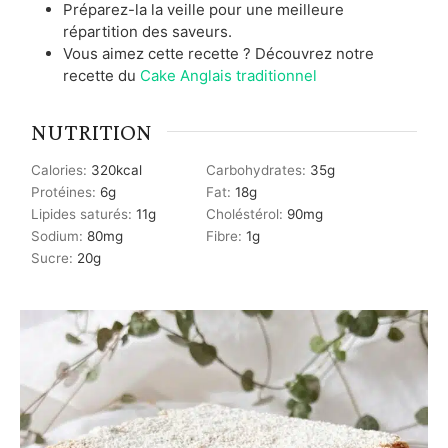
Préparez-la la veille pour une meilleure
répartition des saveurs.
Vous aimez cette recette ? Découvrez notre
recette du
Cake Anglais traditionnel
NUTRITION
Calories:
320
kcal
Carbohydrates:
35
g
Protéines:
6
g
Fat:
18
g
Lipides saturés:
11
g
Choléstérol:
90
mg
Sodium:
80
mg
Fibre:
1
g
Sucre:
20
g