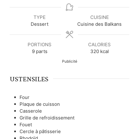
i
i
i
n
n
n
u
u
u
TYPE
CUISINE
t
t
t
Dessert
Cuisine des Balkans
e
e
e
s
s
s
PORTIONS
CALORIES
9
parts
320
kcal
Publicité
USTENSILES
Four
Plaque de cuisson
Casserole
Grille de refroidissement
Fouet
Cercle à pâtisserie
Rhodoïd