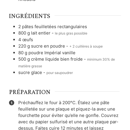
INGRÉDIENTS
2
pâtes feuilletées rectangulaires
800
g
lait entier
-
le plus gras possible
4
œufs
220
g
sucre en poudre
-
+ 2 cuillères à soupe
80
g
poudre Impérial vanille
500
g
crème liquide bien froide
-
minimum 30% de
matière grasse
sucre glace
-
pour saupoudrer
PRÉPARATION
Préchauffez le four à 200°C. Étalez une pâte
feuilletée sur une plaque et piquez-la avec une
fourchette pour éviter qu’elle ne gonfle. Couvrez
avec du papier sulfurisé et une autre plaque par-
dessus. Faites cuire 12 minutes et laissez